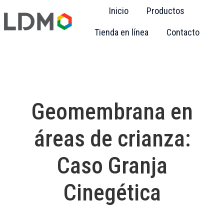
Inicio
Productos
Tienda en línea
Contacto
H
o
m
e
p
Geomembrana en
a
g
áreas de crianza:
e
Caso Granja
Cinegética