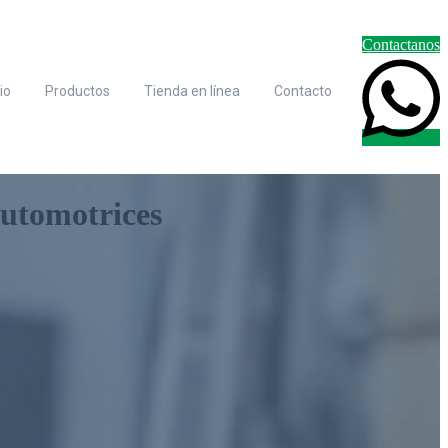
Contactanos
cio
Productos
Tienda en línea
Contacto
 automotrices