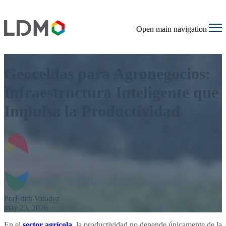
Open main navigation
Geoceldas para Agronegocios:
Infraestructura Inteligente que
Impulsa la Productividad
Por
Edith Valadez
may 23, 2026
En el
sector agrícola
, la productividad no depende únicamente de la