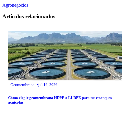
Agronegocios
Artículos relacionados
•
Geomembrana
jul 16, 2026
Cómo elegir geomembrana HDPE o LLDPE para tus estanques
acuícolas