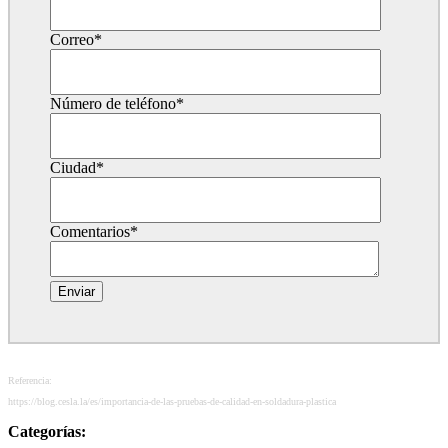
Correo
*
Número de teléfono
*
Ciudad
*
Comentarios
*
Referencia:
https://blog.cesla.la/es/importancia-de-las-pruebas-de-calidad-en-soldadura-plastica
Categorías: