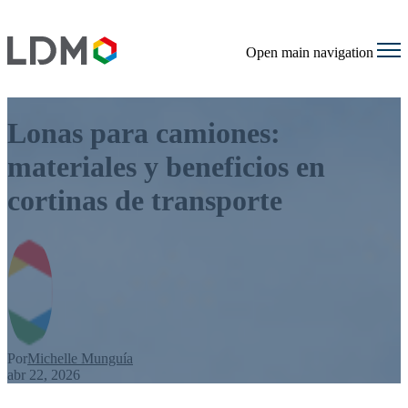
Open main navigation
Lonas para camiones:
materiales y beneficios en
cortinas de transporte
Por
Michelle Munguía
abr 22, 2026