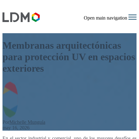
Open main navigation
Membranas arquitectónicas
para protección UV en espacios
exteriores
Por
Michelle Munguía
may 16, 2026
En el sector industrial y comercial, uno de los mayores desafíos es