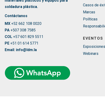
materiales plásticos y equipos para
Casos de éxi
soldadura plástica.
Marcas
Contáctanos
Políticas
MX
+52 662 108 0020
Responsabili
PA
+507 308 7585
COL
+57 601 829 5511
EVENTOS
PE
+51 01 614 5771
Exposicione
Email: info@ldm.la
Webinars