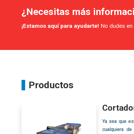
¿Necesitas más informac
¡Estamos aquí para ayudarte!
No dudes en 
Productos
Cortado
Ya sea que es
cualquiera de