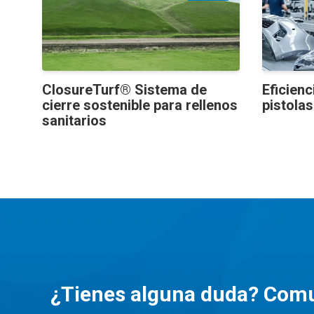
ClosureTurf® Sistema de
Eficienc
cierre sostenible para rellenos
pistolas
sanitarios
¿Tienes alguna duda? Comu