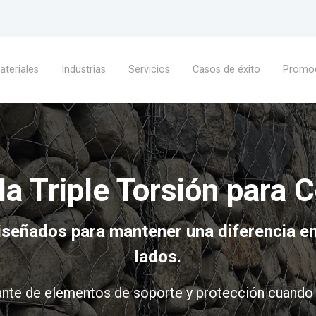
ateriales
Industrias
Servicios
Casos de éxito
Promo
a Triple Torsión para C
señados para mantener una diferencia en 
lados.
nte de elementos de soporte y protección cuando s