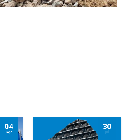
04
30
ago
jul