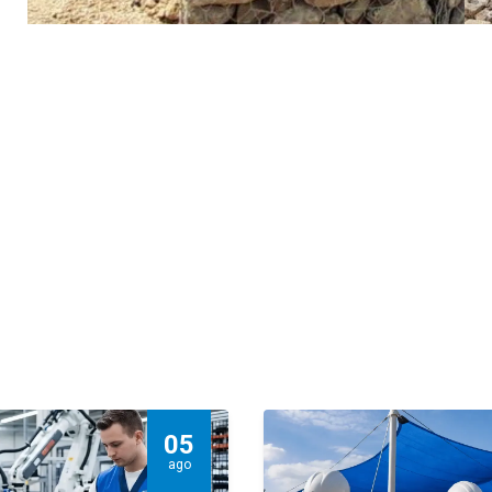
05
ago