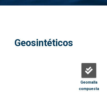
Geosintéticos
GCL Bentonita
Malla
Geomalla
tridimensional
compuesta