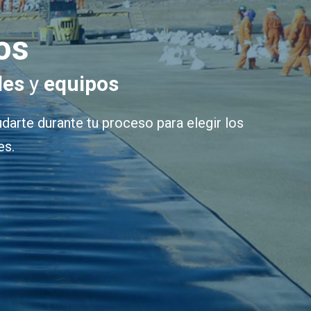
os
les
y
equipos
udarte durante tu proceso para elegir los
es.