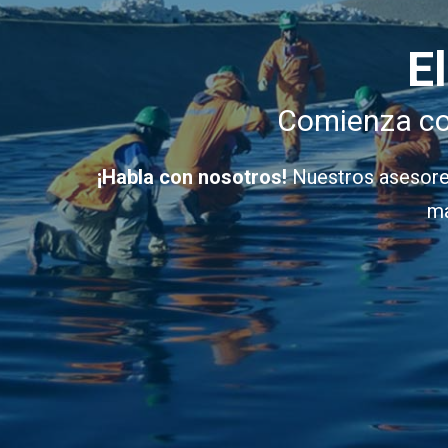
E
Comienza con
¡Habla con nosotros!
Nuestros asesores
ma