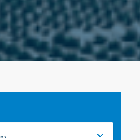
ú
ios