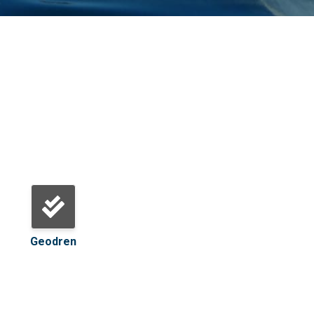
Geodren
Gaviones
Geored