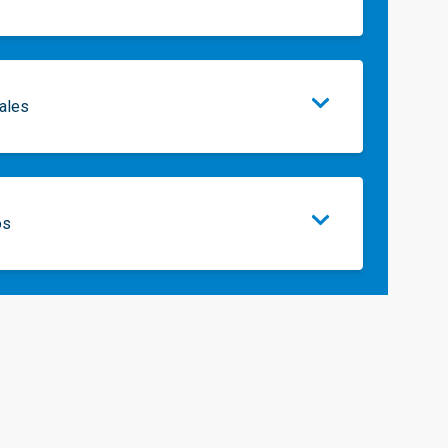
ales
os