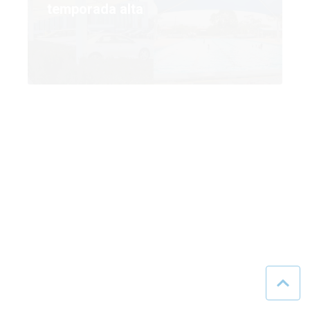
JULIO 6, 2026
Membranas arquitectónicas: ¿Por
qué el gramaje no lo es todo al
fabricar?
JUNIO 9, 2026
Mallas sombra para
estacionamientos: ¿Gasto o
inversión a largo plazo?