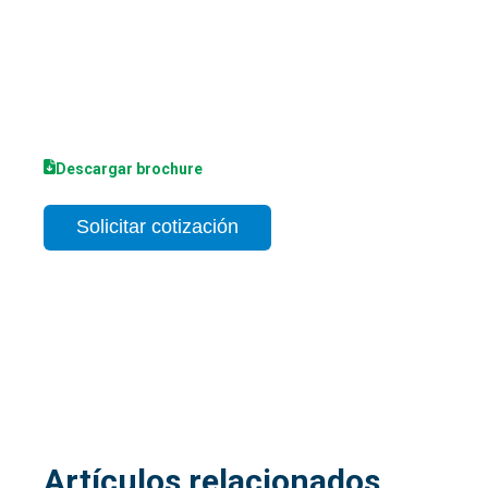
y permanentemente hermético.
Resistente a la corrosión, por lo tanto, libre de
mantenimiento,
Es fácil crear transiciones a otros materiales.
Adecuado para integrar válvulas.
Descargar brochure
Solicitar cotización
Artículos relacionados