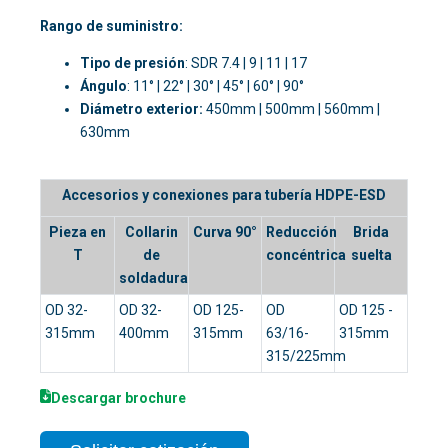
Rango de suministro:
Tipo de presión
: SDR 7.4 | 9 | 11 | 17
Ángulo
: 11° | 22° | 30° | 45° | 60° | 90°
Diámetro exterior:
450mm | 500mm | 560mm |
630mm
Accesorios y conexiones para tubería HDPE-ESD
Pieza en
Collarin
Curva 90°
Reducción
Brida
T
de
concéntrica
suelta
soldadura
OD 32-
OD 32-
OD 125-
OD
OD 125 -
315mm
400mm
315mm
63/16-
315mm
315/225mm
Descargar brochure