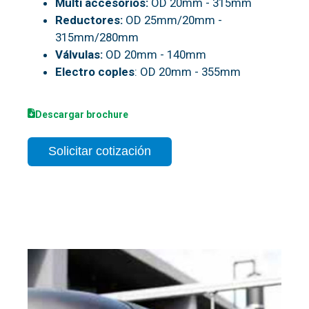
Multi accesorios:
OD 20mm - 315mm
Reductores:
OD 25mm/20mm -
315mm/280mm
Válvulas:
OD 20mm - 140mm
Electro coples
: OD 20mm - 355mm
D
escargar brochure
Solicitar cotización