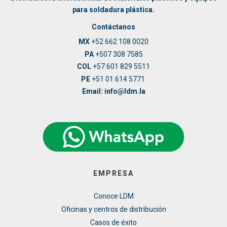
para soldadura plástica.
Contáctanos
MX
+52 662 108 0020
PA
+507 308 7585
COL
+57 601 829 5511
PE
+51 01 614 5771
Email: info@ldm.la
EMPRESA
Conoce LDM
Oficinas y centros de distribución
Casos de éxito