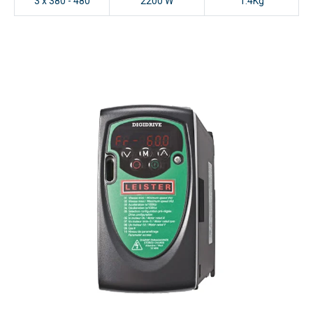
3 x 380 - 480
2200 W
1.4Kg