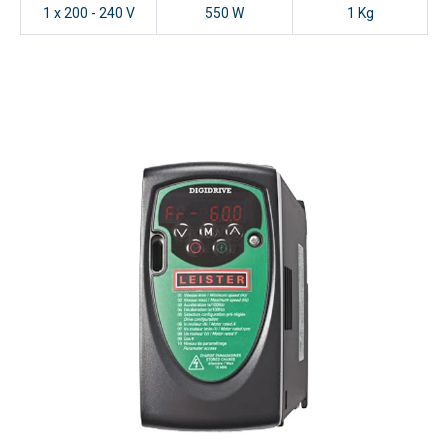
1 x 200 - 240 V
550 W
1 Kg