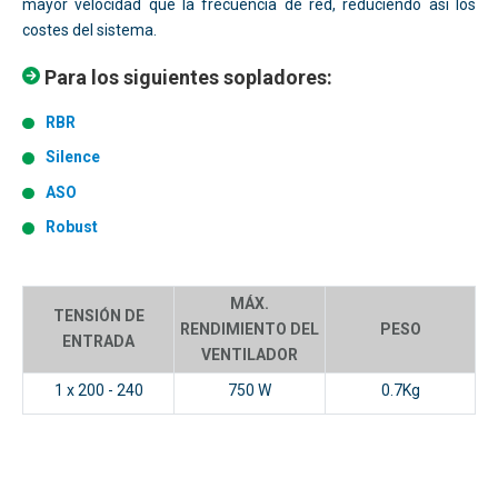
mayor velocidad que la frecuencia de red, reduciendo así los
costes del sistema.
Para los siguientes sopladores:
RBR
Silence
ASO
Robust
MÁX.
TENSIÓN DE
RENDIMIENTO DEL
PESO
ENTRADA
VENTILADOR
1 x 200 - 240
750 W
0.7Kg