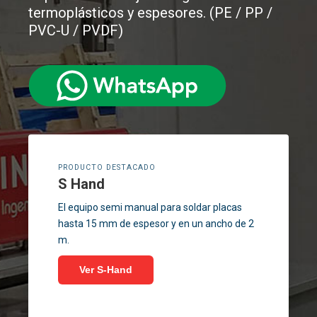
termoplásticos y espesores.
(PE / PP /
PVC-U / PVDF)
PRODUCTO DESTACADO
S Hand
El equipo semi manual para soldar placas
hasta 15 mm de espesor y en un ancho de 2
m.
Ver S-Hand