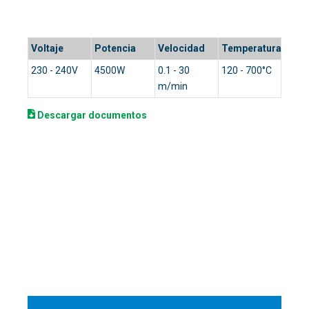
Construcción y reparación de barcos/balsas
Voltaje
Potencia
Velocidad
Temperatura
230 - 240V
4500W
0.1 - 30
120 - 700°C
m/min
Descargar documentos
Solicitar cotización