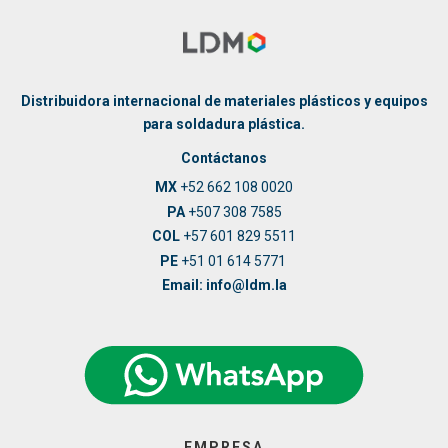
Distribuidora internacional de materiales plásticos y equipos
para soldadura plástica.
Contáctanos
MX
+52 662 108 0020
PA
+507 308 7585
COL
+57 601 829 5511
PE
+51 01 614 5771
Email: info@ldm.la
EMPRESA