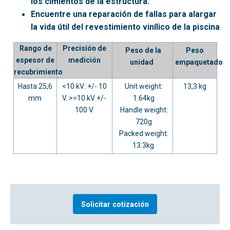
los cimientos de la estructura.
Encuentre una reparación de fallas para alargar
la vida útil del revestimiento vinílico de la piscina
Rango de
Precisión de
Peso de la
Peso
espesor de
medición
unidad
empaquetado
recubrimiento
Hasta 25,6
<10 kV: +/- 10
Unit weight:
13,3 kg
mm
V. >=10 kV +/-
1.64kg
100 V
Handle weight:
720g
Packed weight:
13.3kg
Solicitar cotización