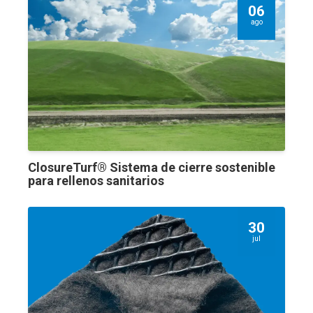
06
ago
ClosureTurf® Sistema de cierre sostenible
para rellenos sanitarios
30
jul