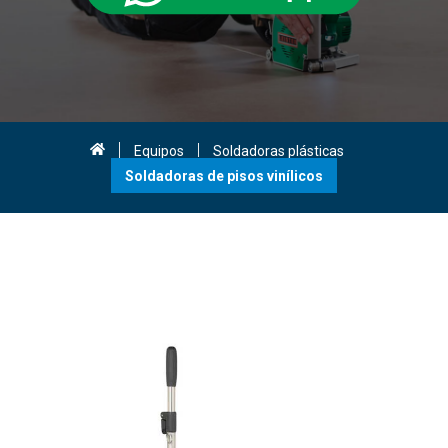
Equipos
Soldadoras plásticas
Soldadoras de pisos vinílicos