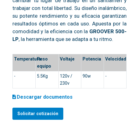
cambiar tu lugar de trabajo en un santiamén y
trabajar con total libertad. Su diseño inalámbrico,
su potente rendimiento y su eficacia garantizan
resultados óptimos en cada uso. Apuesta por la
comodidad y la eficiencia con la
GROOVER 500-
LP
, la herramienta que se adapta a tu ritmo.
Temperatura
Peso
Voltaje
Potencia
Velocidad
equipo
-
5.5Kg
120v /
90w
-
230v
Descargar documentos
Solicitar cotización