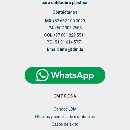
para soldadura plástica.
Contáctanos
MX
+52 662 108 0020
PA
+507 308 7585
COL
+57 601 829 5511
PE
+51 01 614 5771
Email: info@ldm.la
EMPRESA
Conoce LDM
Oficinas y centros de distribución
Casos de éxito