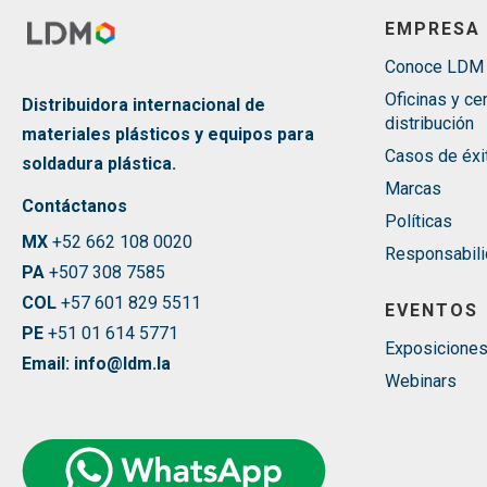
EMPRESA
Conoce LDM
Oficinas y ce
Distribuidora internacional de
distribución
materiales plásticos y equipos para
Casos de éxi
soldadura plástica.
Marcas
Contáctanos
Políticas
MX
+52 662 108 0020
Responsabili
PA
+507 308 7585
COL
+57 601 829 5511
EVENTOS
PE
+51 01 614 5771
Exposicione
Email: info@ldm.la
Webinars