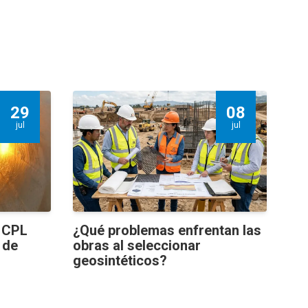
29
08
jul
jul
s CPL
¿Qué problemas enfrentan las
 de
obras al seleccionar
geosintéticos?