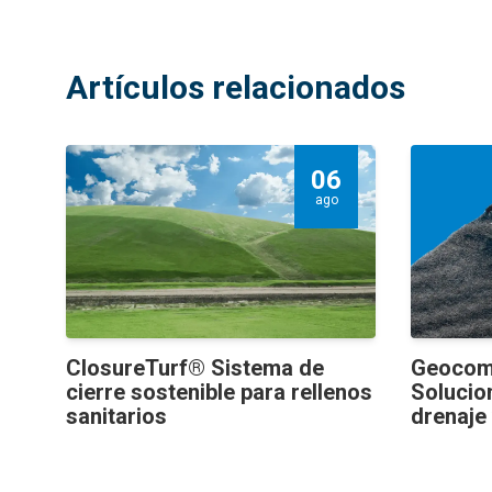
Artículos relacionados
06
ago
ClosureTurf® Sistema de
Geocom
cierre sostenible para rellenos
Solucio
sanitarios
drenaje 