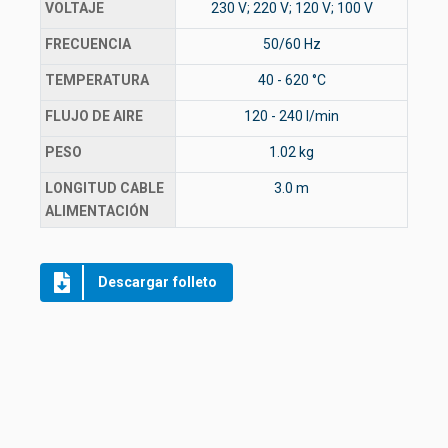
VOLTAJE
230 V; 220 V; 120 V; 100 V
FRECUENCIA
50/60 Hz
TEMPERATURA
40 - 620 °C
FLUJO DE AIRE
120 - 240 l/min
PESO
1.02 kg
LONGITUD CABLE
3.0 m
ALIMENTACIÓN
Descargar folleto