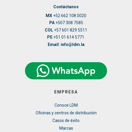
Contáctanos
MX
+52 662 108 0020
PA
+507 308 7585
COL
+57 601 829 5511
PE
+51 01 614 5771
Email: info@ldm.la
EMPRESA
Conoce LDM
Oficinas y centros de distribución
Casos de éxito
Marcas