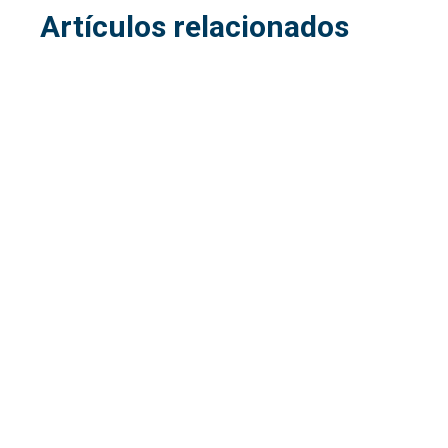
Artículos relacionados
28
jul
PEEK vs. UHMWPE vs. Acetal: Comparativa
de resistencia química
17
jul