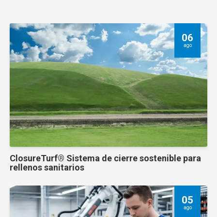
06
ago
ClosureTurf® Sistema de cierre sostenible para
rellenos sanitarios
05
ago