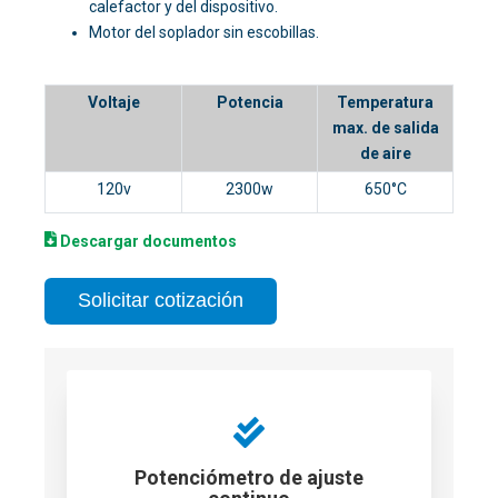
calefactor y del dispositivo.
Motor del soplador sin escobillas.
Voltaje
Potencia
Temperatura
max. de salida
de aire
120v
2300w
650°C
D
escargar documentos
Solicitar cotización
Potenciómetro de ajuste