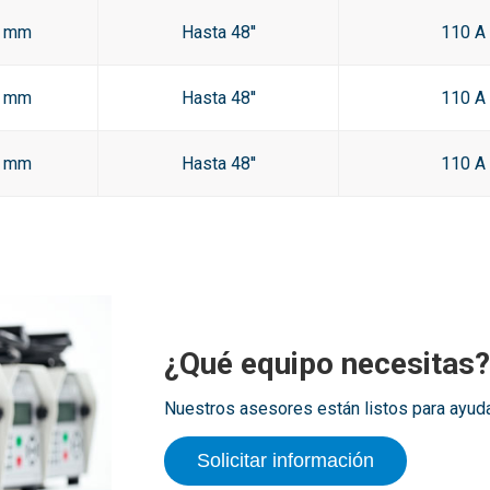
0 mm
Hasta 48''
110 A
0 mm
Hasta 48''
110 A
0 mm
Hasta 48''
110 A
¿Qué equipo necesitas?
Nuestros asesores están listos para ayudar
Solicitar información