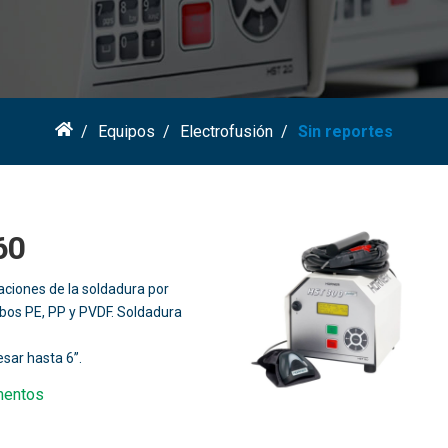
Equipos
Electrofusión
Sin reportes
60
aciones de la soldadura por
ubos PE, PP y PVDF. Soldadura
sar hasta 6’’.
mentos