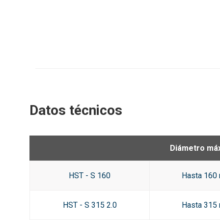
Datos técnicos
Diámetro máx
HST - S 160
Hasta 160
HST - S 315 2.0
Hasta 315