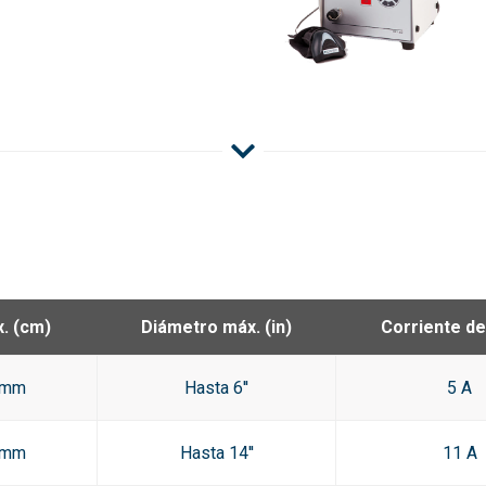
. (cm)
Diámetro máx. (in)
Corriente de
 mm
Hasta 6''
5 A
 mm
Hasta 14''
11 A