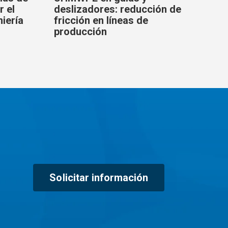
r el
deslizadores: reducción de
niería
fricción en líneas de
producción
Solicitar información