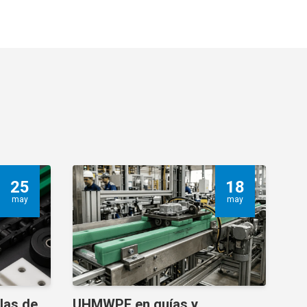
25
18
may
may
llas de
UHMWPE en guías y