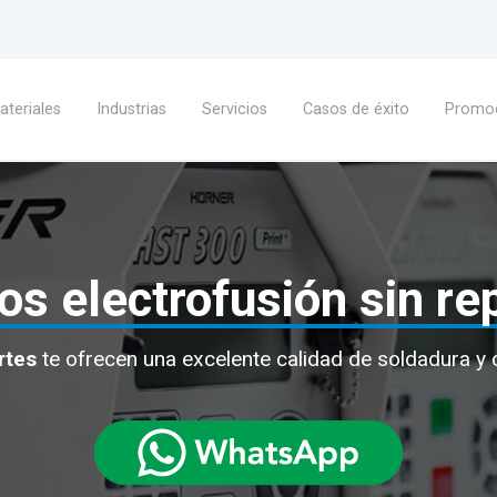
ateriales
Industrias
Servicios
Casos de éxito
Promo
os electrofusión sin re
rtes
te ofrecen una excelente calidad de soldadura y c