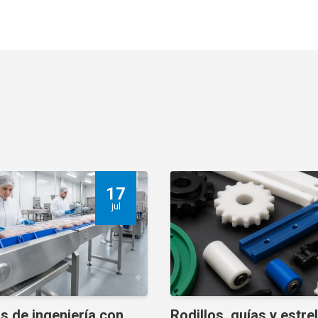
17
jul
s de ingeniería con
Rodillos, guías y estre