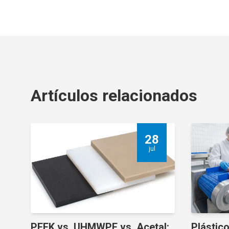
Artículos relacionados
28
jul
PEEK vs. UHMWPE vs. Acetal:
Plástico