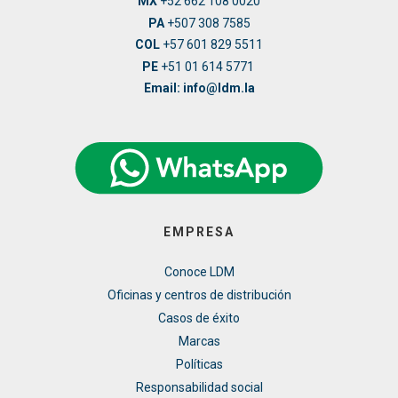
MX
+52 662 108 0020
PA
+507 308 7585
COL
+57 601 829 5511
PE
+51 01 614 5771
Email: info@ldm.la
EMPRESA
Conoce LDM
Oficinas y centros de distribución
Casos de éxito
Marcas
Políticas
Responsabilidad social