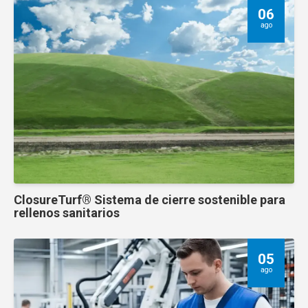
06
ago
ClosureTurf® Sistema de cierre sostenible para
rellenos sanitarios
05
ago