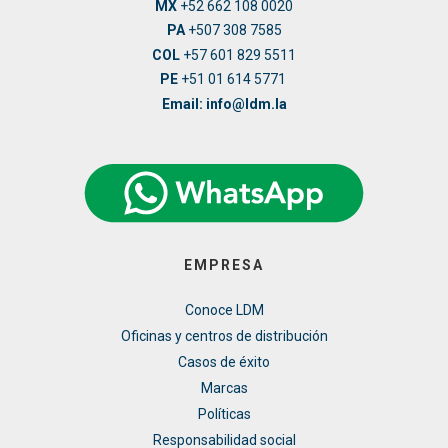
MX
+52 662 108 0020
PA
+507 308 7585
COL
+57 601 829 5511
PE
+51 01 614 5771
Email: info@ldm.la
EMPRESA
Conoce LDM
Oficinas y centros de distribución
Casos de éxito
Marcas
Políticas
Responsabilidad social