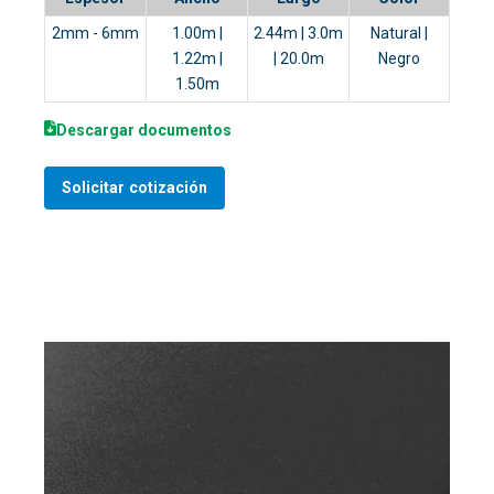
2mm - 6mm
1.00m |
2.44m | 3.0m
Natural |
1.22m |
| 20.0m
Negro
1.50m
Descargar documentos
Solicitar cotización