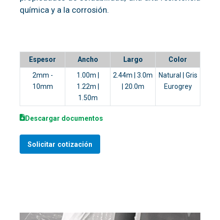
química y a la corrosión.
Espesor
Ancho
Largo
Color
2mm -
1.00m |
2.44m | 3.0m
Natural | Gris
10mm
1.22m |
| 20.0m
Eurogrey
1.50m
Descargar documentos
Solicitar cotización