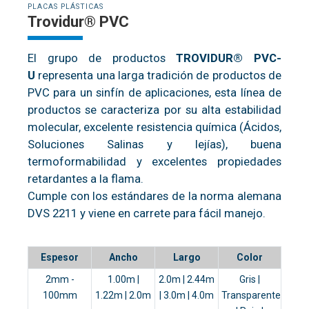
PLACAS PLÁSTICAS
Trovidur® PVC
El grupo de productos
TROVIDUR® PVC-
U
representa una larga tradición de productos de
PVC para un sinfín de aplicaciones, esta línea de
productos se caracteriza por su alta estabilidad
molecular, excelente resistencia química (Ácidos,
Soluciones Salinas y lejías), buena
termoformabilidad y excelentes propiedades
retardantes a la flama.
Cumple con los estándares de la norma alemana
DVS 2211 y viene en carrete para fácil manejo.
Espesor
Ancho
Largo
Color
2mm -
1.00m |
2.0m | 2.44m
Gris |
100mm
1.22m | 2.0m
| 3.0m | 4.0m
Transparente