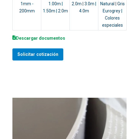
1mm -
1.00m |
2.0m | 3.0m |
Natural | Gris
200mm
1.50m | 2.0m
4.0m
Eurogrey |
Colores
especiales
Descargar documentos
Solicitar cotización