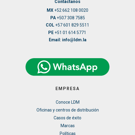
Contáctanos
MX
+52 662 108 0020
PA
+507 308 7585
COL
+57 601 829 5511
PE
+51 01 614 5771
Email: info@ldm.la
EMPRESA
Conoce LDM
Oficinas y centros de distribución
Casos de éxito
Marcas
Políticas