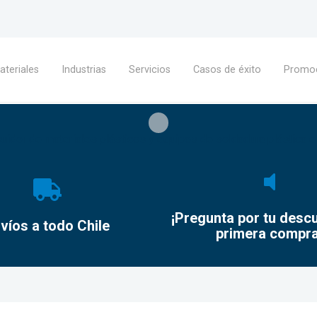
ateriales
Industrias
Servicios
Casos de éxito
Promo
buidor de materiales plásticos y equipos de soldadura plástica e
¡Pregunta por tu desc
víos a todo Chile
primera compra