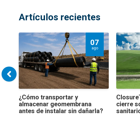
Artículos recientes
7
07
ago
¿Cómo transportar y
Closure
almacenar geomembrana
cierre s
antes de instalar sin dañarla?
sanitari