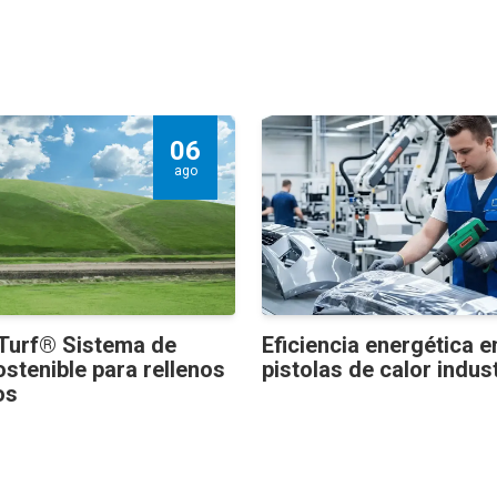
06
ago
Turf® Sistema de
Eficiencia energética e
ostenible para rellenos
pistolas de calor indus
os