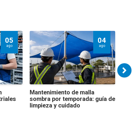
05
04
ago
ago
n
Mantenimiento de malla
Geo
triales
sombra por temporada: guía de
Sol
limpieza y cuidado
dren