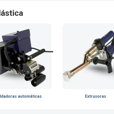
lástica
ldadoras automáticas
Extrusoras