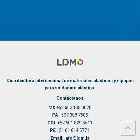
Contáctanos
Distribuidora internacional de materiales plásticos y equipos
para soldadura plástica.
Contáctanos
MX
+52 662 108 0020
PA
+507 308 7585
COL
+57 601 829 5511
PE
+51 01 614 5771
Email: info@ldm.la