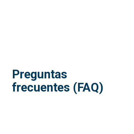
Preguntas
frecuentes (FAQ)
Q.
¿Dónde puedo encontrar un distribuidor
LEISTER en mi ciudad?
Escríbenos al correo de Atención a clientes:
info@ldm.la
o
contáctanos a través del chat y te dirigiremos al